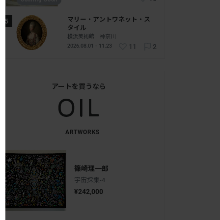
マリー・アントワネット・ス
タイル
横浜美術館｜神奈川
2026.08.01 - 11.23
11
2
アートを買うなら
ARTWORKS
篠崎理一郎
宇宙採集-4
¥242,000