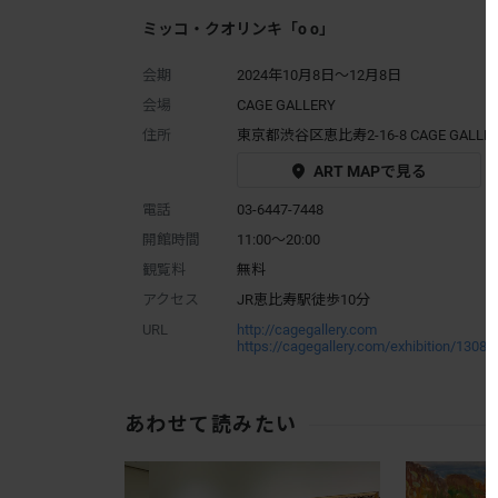
ミッコ・クオリンキ「o o」
会期
2024年10月8日～12月8日
会場
CAGE GALLERY
住所
東京都渋谷区恵比寿2-16-8 CAGE GALLE
ART MAPで見る
電話
03-6447-7448
開館時間
11:00～20:00
観覧料
無料
アクセス
JR恵比寿駅徒歩10分
URL
http://cagegallery.com
https://cagegallery.com/exhibition/1308
あわせて読みたい