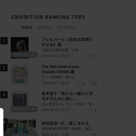
EXHIBITION RANKING TOP5
DAILY
WEEKLY
MONTHLY
フェルメール《真珠の耳飾り
の少女》展
大阪中之島美術館｜大阪
Coming Soon
2026.08.21 - 09.27
2
The 50th Anniversary
OSAMU GOODS 展
そごう美術館｜神奈川
2026.08.01 - 08.31
3
0
坂本夏子「知らない誰かと交
信するために描く」
小山登美夫ギャラリー六本木｜恵比寿 - 六本木｜東京
Coming Soon
2026.08.22 - 09.19
1
多田美波―光、凛と ゆれる
東京都現代美術館｜馬喰町 - 清澄白河｜東京
2026.08.29 - 12.06
15
Coming Soon