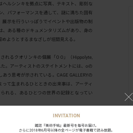
はヘルシンキを拠点に写真、テキスト、彫刻な
ン、パフォーマンスを通して、謎に満ちた固有
。展示を行ういっぽうでイベントや出版物の制
は、ある種のドキュメンタリズムがあり、身の
留めようとするまなざしが垣間見える。
クオリンキの個展「O O」（Hippolyte,
画された。アーティストのステイトメントには、oの
う思考が示されている。CAGE GALLERYの
によって生まれるひとときの出来事は、アーティ
せられる、あるひとつの世界の記録となってい
INVITATION
雑誌『美術手帖』最新号を毎号お届け。
さらに2018年6月号以降の全ページが電子書籍で読み放題。