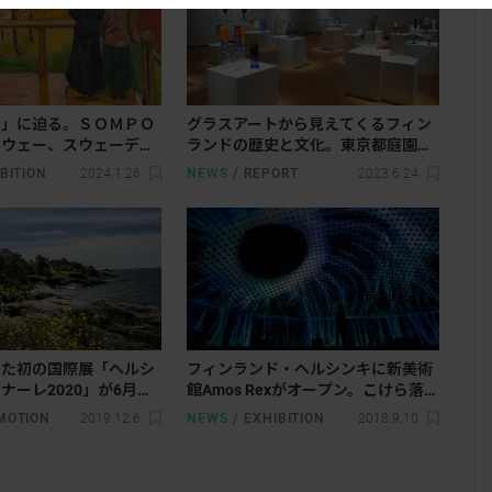
秘」に迫る。ＳＯＭＰＯ
グラスアートから見えてくるフィン
ルウェー、スウェーデ
ランドの歴史と文化。東京都庭園美
ンドの3ヶ国の絵画に
術館で傑作を見る
BITION
2024.1.26
NEWS
/
REPORT
2023.6.24
覧会が開催へ
した初の国際展「ヘルシ
フィンランド・ヘルシンキに新美術
ナーレ2020」が6月に
館Amos Rexがオープン。こけら落と
しのチームラボ展は4日間で来場者1
MOTION
2019.12.6
NEWS
/
EXHIBITION
2018.9.10
万人を記録