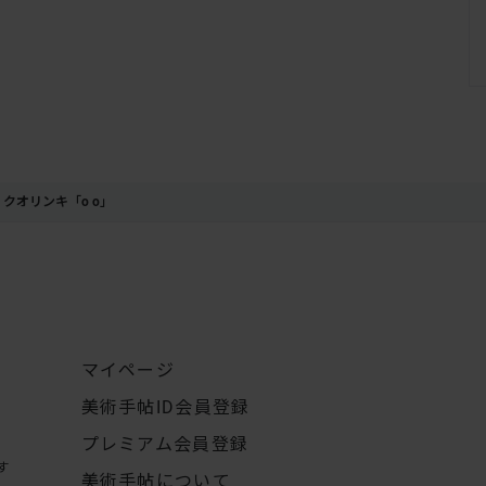
クオリンキ「o o」
マイページ
美術手帖ID会員登録
プレミアム会員登録
す
美術手帖について