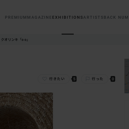
PREMIUM
MAGAZINE
EXHIBITIONS
ARTISTS
BACK NUM
クオリンキ「o o」
5
0
行きたい
行った