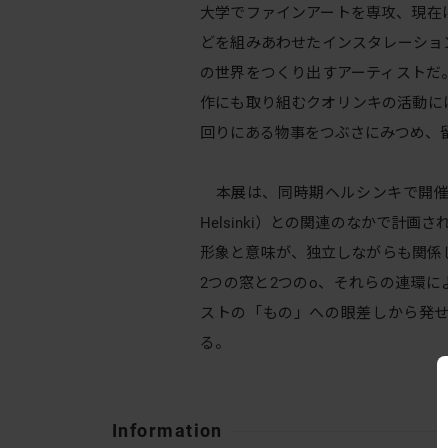
大学でファインアートを専攻、現在
どを組みあわせたインスタレーショ
の世界をつくり出すアーティストだ
作にも取り組むクオリンキの活動に
回りにある物事をつぶさにみつめ、
本展は、同時期ヘルシンキで開催される
Helsinki）との関連のなかで計
形象と意味が、独立しながらも関係しあ
2つの窓と2つのo、それらの連環
ストの「もの」への眼差しから発
る。
Information