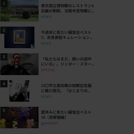
東京国立博物館のレストラン3
店舗が刷新。法隆寺宝物館に
は「鮨会席 おく乃」がオープ
NEWS
ン
今週末に見たい展覧会ベスト
7。奈良美智キュレーション展
から大ゴッホ展、ボッティチ
NEWS
ェリまで
「私たちはまだ、戦いの途中
にいる」。リンダー・スター
リングが語る、表現と抵抗の
SPECIAL
50年
川口市立美術館の開館記念展
に蜷川実花。「はじまりの
光」で創作の原点をたどる
NEWS
夏休みに見たい展覧会ベスト
10（首都圏編）
INSIGHT