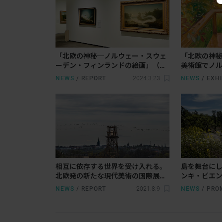
「北欧の神秘─ノルウェー・スウェ
「北欧の神
ーデン・フィンランドの絵画」（Ｓ
美術館でノ
ＯＭＰＯ美術館）開幕レポート。自
ン、フィンラ
NEWS
/
REPORT
2024.3.23
NEWS
/
EXHI
然とファンタジーの世界へ
注目した展
相互に依存する世界を受け入れる。
島を舞台に
北欧発の新たな現代美術の国際展
ンキ・ビエン
「ヘルシンキ・ビエンナーレ」が開
開催
NEWS
/
REPORT
2021.8.9
NEWS
/
PRO
催中