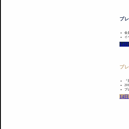
プ
会
イ
14
プ
『
2
プ
14