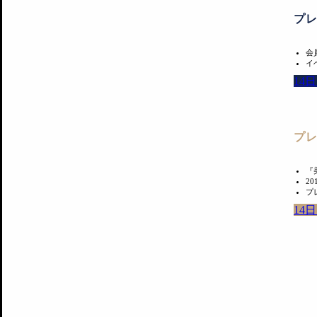
プ
会
イ
14
プ
『
2
プ
14