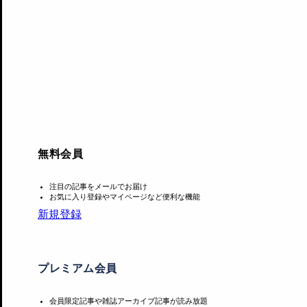
無料会員
注目の記事をメールでお届け
今回の揃いは、ウェストコーストのコレクターから出品さ
お気に入り登録やマイページなど便利な機能
る。 「浮世絵のコレクターにとっては、またとない機会だ
新規登録
作品をご覧頂けることを喜ばしく思っております」 （プレス
同作は、東京（11月13日〜14日）を皮切りに、香港（11月2
プレミアム会員
中にニューヨークで開催される。
会員限定記事や雑誌アーカイブ記事が読み放題