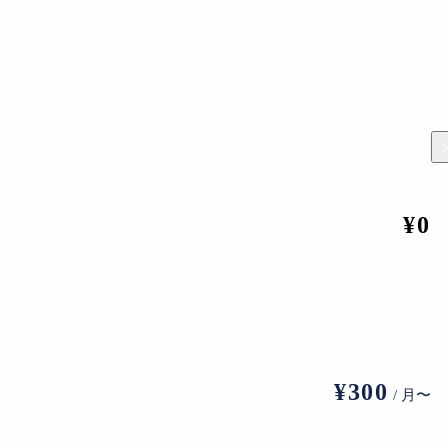
¥0
葛飾北斎《富嶽三十六景》より、「神奈川沖浪裏」
術部門長である村上高明は以下のようなコメントを寄せてい
おります。世界中のクリスティーズ・ギャラリーでこの貴重な
¥300
挙に展示。オークションは2024年3月のアジアアートウィーク期間
/ 月〜