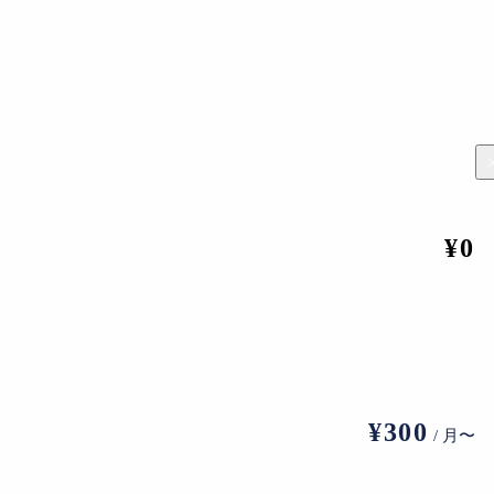
¥0
UNIQLO PARK外観 （イメージ図）
は、プリツカー賞や世界文化賞を受賞している世界的な建築ユニッ
¥300
/ 月〜
2000）やアリアンツ・アレーナ（2005）、北京国家体育