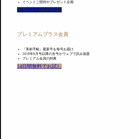
イベントご招待やプレゼント企画
場（2008）など、世界各国で巨大プロジェクトを手がけてお
14日間無料でお試し
今回、ヘルツォーク＆ド・ムーロンは「LifeWear」を
プレミアムプラス会員
『美術手帖』最新号を毎号お届け
2018年6月号以降の全号がウェブで読み放題
プレミアム会員の特典
あわせて読みたい
14日間無料でお試し