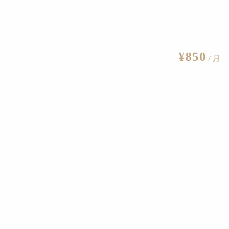
003）が広く知られている。
ク＆ド・ムーロン建築の新たな誕生に期待が高まる。
¥850
/ 月
編集部
ェックしたいアートスポット（前編）
2019.11.22
ックしたいアートスポット（後編）
2019.11.23
2020.3.11