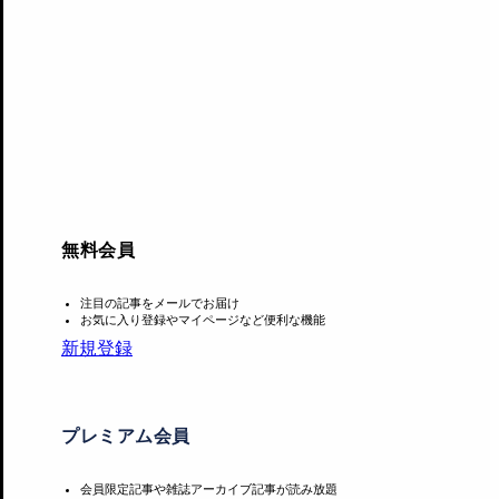
無料会員
注目の記事をメールでお届け
お気に入り登録やマイページなど便利な機能
新規登録
5月15日にオープン予定の、グローバル旗艦店「UNIQLO
ト、ヘルツォーク＆ド・ムーロンが、内装および外装のデザ
プレミアム会員
ヘルツォーク＆ド・ムーロンは、ジャック・ヘルツォークとピ
会員限定記事や雑誌アーカイブ記事が読み放題