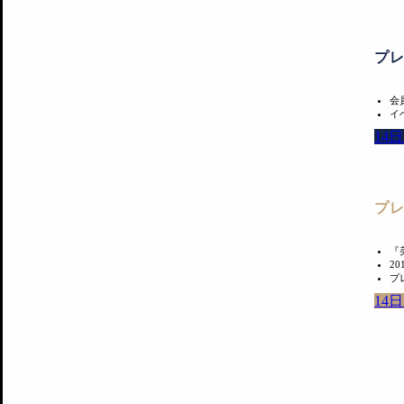
プ
会
イ
14
プ
『
2
プ
14