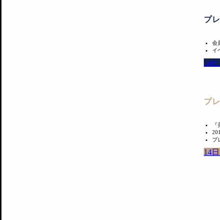
プ
会
イ
14
プ
『
2
プ
14