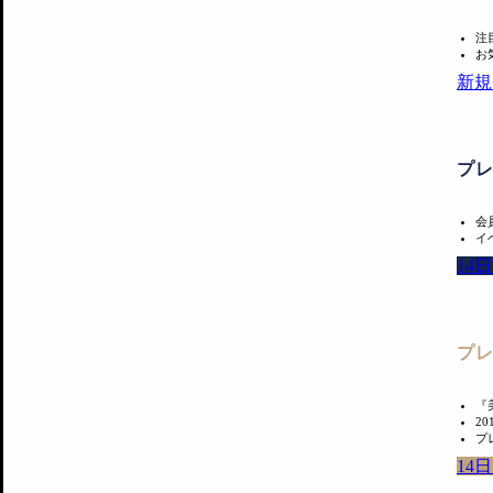
注
お
新規
プ
会
イ
14
プ
『
2
プ
14