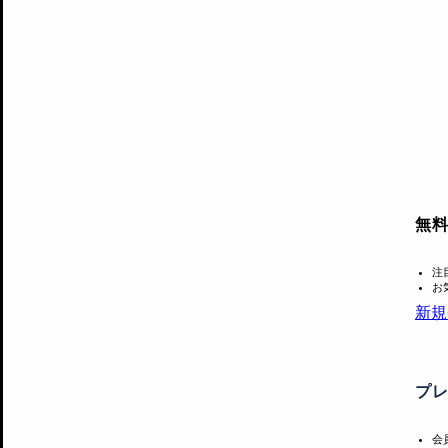
無
注
お
新規
プ
会