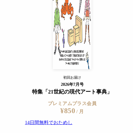
14日間無料でおためし
すでに会員の方
ログイン
プレミアムサービスの詳細を見る
/ WDR / mdr
初回お届け
ログイン
2026年7月号
特集「21世紀の現代アート事典」
プレミアムプラス会員
¥850
/ 月
14日間無料でおためし