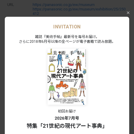
URL
https://panasonic.co.jp/ew/museum
https://panasonic.co.jp/ew/museum/exhibition/25/250
412
INVITATION
雑誌『美術手帖』最新号を毎号お届け。
さらに2018年6月号以降の全ページが電子書籍で読み放題。
あわせて読みたい
初回お届け
2026年7月号
「PARALLEL MODE オディロン・ル
特集「21世紀の現代アート事典」
ドン ―光の夢、影の輝き」（パナソニ
ック汐留美術館）開幕レポート
NEWS
2025.4.12