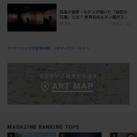
孤高の画家・ルドンが描いた「秘密の
花園」とは？ 世界初のルドン展が三菱
一号館美術館で開幕
NEWS
2018.2.7
#パナソニック汐留美術館
#オディロン・ルドン
MAGAZINE RANKING TOP5