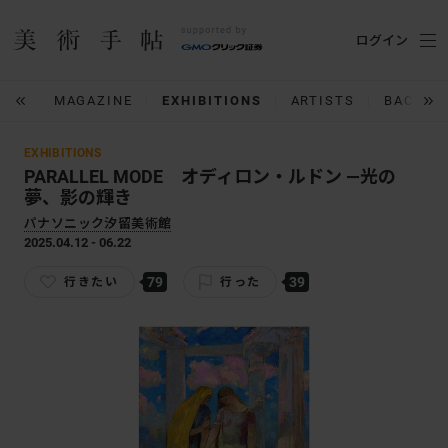
ログイン
IUM
MAGAZINE
EXHIBITIONS
ARTISTS
BACK N
EXHIBITIONS
PARALLEL MODE オディロン・ルドン ―光の
夢、影の輝き
パナソニック汐留美術館
2025.04.12 - 06.22
79
39
行きたい
行った