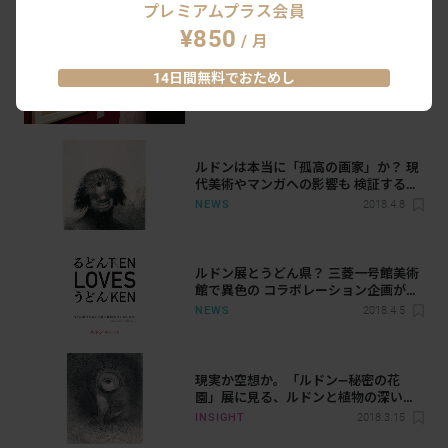
プレミアムプラス会員
¥850
/ 月
「1894年」の息吹を追う。「1894
Visions ルドン、ロートレック展」が三
14日間無料でおためし
菱一号館美術館でスタート
NEWS
2020.10.24
ルドンは本当に「孤高の画家」か？ 現
代美術やマンガへの影響も 検証する展
覧会が開催
NEWS
2018.4.8
ルドン展とうどん県？ 三菱一号館美術
館で異色の コラボレーション企画が実
施中
NEWS
2018.4.5
現実か空想か。「ルドン―秘密の花
園」展に見る、ルドンと植物の深いつ
ながり
INSIGHT
2018.3.15