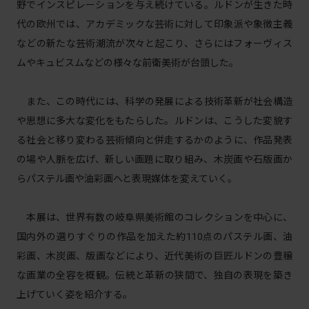
野でインスピレーションを与え続けている。ルドンが生きた時
代の欧州では、アカデミックな芸術に対して印象派や象徴主義
などの新たな芸術潮流が次々と起こり、さらにはフォーヴィス
ムやキュビスムなどの様々な前衛美術が台頭した。
また、この時代には、科学の発展による技術革新が社会構造
や思想に多大な変化をもたらした。ルドンは、こうした変貌す
る社会と移り変わる芸術傾向と併走するかのように、作品発表
の場や人脈を広げ、新しい画題に取り組み、木炭画や石版画か
らパステル画や油彩画へと表現媒体を変えていく。
本展は、世界有数の岐阜県美術館のコレクションを中心に、
国内外の選りすぐりの作品を加えた約110点のパステル画、油
彩画、木炭画、版画などにより、近代美術の巨匠ルドンの豊穣
な画業の全容を概観。伝統と革新の狭間で、独自の表現を築き
上げていく姿を紹介する。