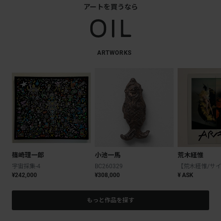
アートを買うなら
ARTWORKS
篠崎理一郎
小池一馬
荒木経惟
宇宙採集-4
BC260329
¥242,000
¥308,000
¥ ASK
もっと作品を探す