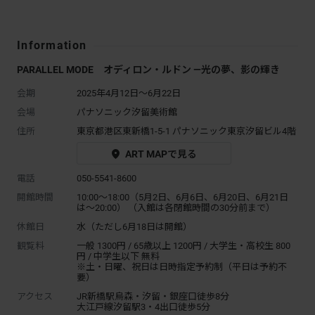
Information
PARALLEL MODE オディロン・ルドン ―光の夢、影の輝き
会期
2025年4月12日～6月22日
会場
パナソニック汐留美術館
住所
東京都港区東新橋1-5-1 パナソニック東京汐留ビル4階
ART MAPで見る
電話
050-5541-8600
開館時間
10:00～18:00（5月2日、6月6日、6月20日、6月21日
は〜20:00） （入館は各閉館時間の30分前まで）
休館日
水（ただし6月18日は開館）
観覧料
一般 1300円 / 65歳以上 1200円 / 大学生・高校生 800
円 / 中学生以下 無料
※土・日曜、祝日は日時指定予約制（平日は予約不
要）
アクセス
JR新橋駅烏森・汐留・銀座口徒歩8分
大江戸線汐留駅3・4出口徒歩5分