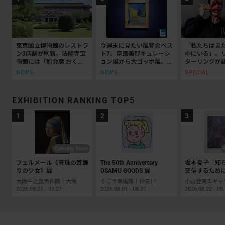
東京国立博物館のレストラ
今週末に見たい展覧会ベス
「私たちはま
ン3店舗が刷新。法隆寺宝
ト7。奈良美智キュレーシ
中にいる」。
物館には「鮨会席 おく
ョン展から大ゴッホ展、ボ
ターリングが
乃」がオープン
ッティチェリまで
抵抗の50年
NEWS
NEWS
SPECIAL
EXHIBITION RANKING TOP5
Coming Soon
フェルメール《真珠の耳飾
The 50th Anniversary
坂本夏子「知
りの少女》展
OSAMU GOODS 展
交信するため
大阪中之島美術館｜大阪
そごう美術館｜神奈川
2026.08.21 - 09.27
2026.08.01 - 08.31
2026.08.22 - 09