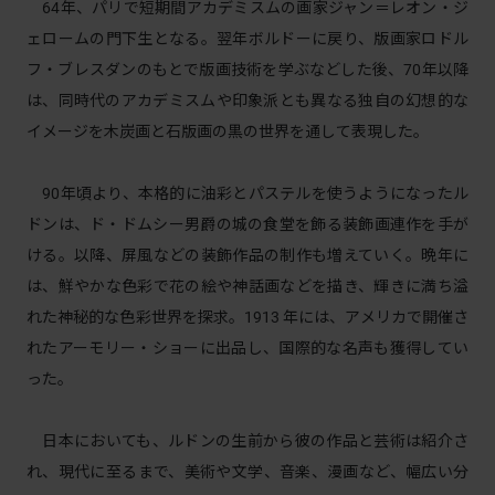
64年、パリで短期間アカデミスムの画家ジャン＝レオン・ジ
ェロームの門下生となる。翌年ボルドーに戻り、版画家ロドル
フ・ブレスダンのもとで版画技術を学ぶなどした後、70年以降
は、同時代のアカデミスムや印象派とも異なる独自の幻想的な
イメージを木炭画と石版画の黒の世界を通して表現した。
90年頃より、本格的に油彩とパステルを使うようになったル
ドンは、ド・ドムシー男爵の城の食堂を飾る装飾画連作を手が
ける。以降、屏風などの装飾作品の制作も増えていく。晩年に
は、鮮やかな色彩で花の絵や神話画などを描き、輝きに満ち溢
れた神秘的な色彩世界を探求。1913 年には、アメリカで開催さ
れたアーモリー・ショーに出品し、国際的な名声も獲得してい
った。
日本においても、ルドンの生前から彼の作品と芸術は紹介さ
れ、現代に至るまで、美術や文学、音楽、漫画など、幅広い分