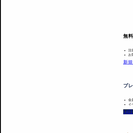
無
注
お
新規
プ
会
イ
14