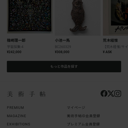
篠崎理一郎
小池一馬
荒木経惟
宇宙採集-4
BC260329
¥242,000
¥308,000
¥ ASK
もっと作品を探す
PREMIUM
マイページ
MAGAZINE
美術手帖ID会員登録
EXHIBITIONS
プレミアム会員登録