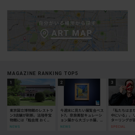
MAGAZINE RANKING TOP5
東京国立博物館のレストラ
今週末に見たい展覧会ベス
「私たちはま
ン3店舗が刷新。法隆寺宝
ト7。奈良美智キュレーシ
中にいる」。
物館には「鮨会席 おく
ョン展から大ゴッホ展、ボ
ターリングが
乃」がオープン
ッティチェリまで
抵抗の50年
NEWS
NEWS
SPECIAL