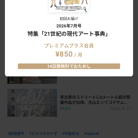
ト。エリック・ヘイズの国内初大規模
個展「INSIDE OUT」がSAIで開催へ
NEWS
2022.12.8
初回お届け
2026年7月号
BTSメンバーが街とアートをナビゲー
特集「21世紀の現代アート事典」
ト。「BTS×ストリート ギャラリー」
をチェック
NEWS
2022.7.27
プレミアムプラス会員
¥850
/ 月
丸の内を散歩しながら彫刻作品を楽し
14日間無料でおためし
む。50周年を迎えた「丸の内ストリー
トギャラリー」が開幕
NEWS
2022.6.29
恵⽐寿のストリートに6メートル超の壁
⾯作品が出現。⼤⼭エンリコイサム個
展「Paint Blister」が開催へ
NEWS
2022.2.14
#新埜康平
#カネコタカナオ
#中島友太
#tagboat