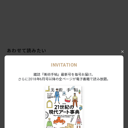
あわせて読みたい
INVITATION
「Study：大阪関西国際芸術祭 Vol.3」
が開幕。ストリートとアートの関係を
雑誌『美術手帖』最新号を毎号お届け。
再考する企画展も
NEWS
2023.12.23
さらに2018年6月号以降の全ページが電子書籍で読み放題。
「日本のストリートとアート」は、い
まどうなっているのか？ 『美術手
帖』7月号は「Groundbreaker 日本の
NEWS
2023.6.6
ストリートとアート」特集
NYを代表するストリートアーティス