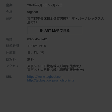
会期
2024年7月5日～7月27日
会場
tagboat
住所
東京都中央区日本橋富沢町7-1 ザ・パークレックス人
形町1F
ART MAPで見る
電話
03-5645-3242
開館時間
11:00～19:00
休館日
日、月、祝
観覧料
無料
アクセス
東京メトロ日比谷線人形町駅徒歩3分
東京メトロ日比谷線小伝馬町駅徒歩7分
URL
https://www.tagboat.com
http://tagboat.co.jp/synchronicity