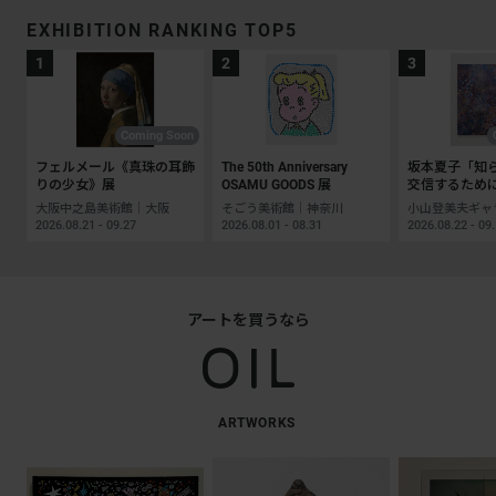
EXHIBITION RANKING TOP5
Coming Soon
フェルメール《真珠の耳飾
The 50th Anniversary
坂本夏子「知
りの少女》展
OSAMU GOODS 展
交信するため
大阪中之島美術館｜大阪
そごう美術館｜神奈川
2026.08.21 - 09.27
2026.08.01 - 08.31
2026.08.22 - 09
アートを買うなら
ARTWORKS