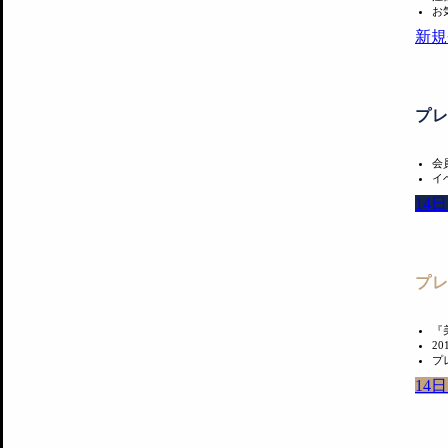
お
新規
プ
会
イ
14
プ
『
2
プ
14