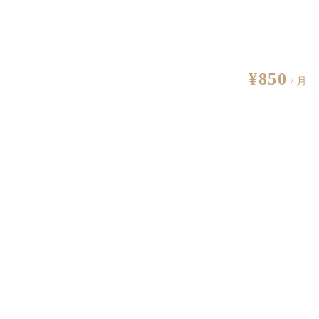
編集部
¥850
/ 月
ート」を実施中。アーティストの報酬に関わるガイドライン策定のために
2023.9.21
のために。韓国の文化政策から学ぶ
2023.8.24
」の制定。実現に向けた座談会（前編）
2022.11.26
」の制定。実現に向けた座談会（後編）
2022.11.27