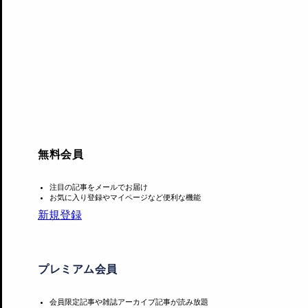
言語：日本語
料金：[参加チケット] 500円 / [参加チケット+活動支援] 10
イベントURL：
https://artforall-seminar20231214.peatix.com
モデレーター：
村上華子（アーティスト／art for all）
木原 進（芸術文化プロデュース／梅ノ木文化計畫）
レポーター：
ドイツ：三上 真理子（キュレーター&アートプロジェクトマネー
無料会員
スウェーデン：石塚まこ（アーティスト）
アイルランド：増山士郎（アーティスト）
注目の記事をメールでお届け
お気に入り登録やマイページなど便利な機能
フランス：湊 茉莉（アーティスト／art for all）
新規登録
イギリス：川久保ジョイ（アーティスト／art for all）
カナダ：村上華子（アーティスト／art for all）
総括：作田知樹（芸術文化法・政策研究者／実務家）
プレミアム会員
アーティストの報酬に関するアンケート（〜2023年12月31日）
会員限定記事や雑誌アーカイブ記事が読み放題