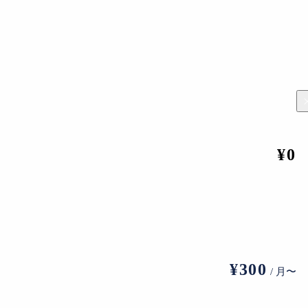
LfjtX4ssc
¥0
¥300
/ 月〜