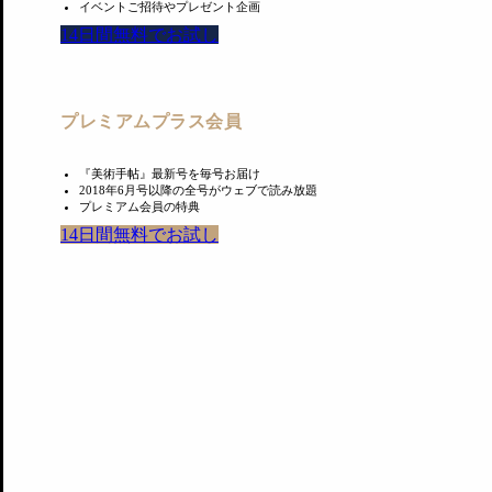
イベントご招待やプレゼント企画
https://forms.gle/c2HUCXSactziuDuUA
14日間無料でお試し
プレミアムプラス会員
あわせて読みたい
『美術手帖』最新号を毎号お届け
2018年6月号以降の全号がウェブで読み放題
プレミアム会員の特典
14日間無料でお試し