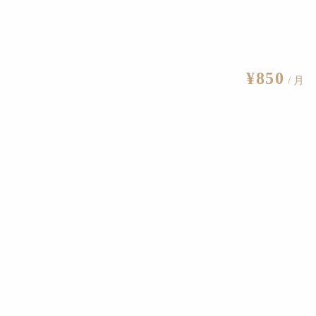
さが明らかに。貧困、あるいは貧困に近い状況も
2022.4.7
ポートセンター 「アートノト」が10月にオープン
2023.9.19
¥850
/ 月
特別企画として「藝祭」での出張相談会も実施
2023.8.30