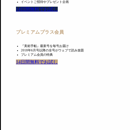
イベントご招待やプレゼント企画
14日間無料でお試し
プレミアムプラス会員
『美術手帖』最新号を毎号お届け
2018年6月号以降の全号がウェブで読み放題
プレミアム会員の特典
14日間無料でお試し
#art for all
アクセスランキング