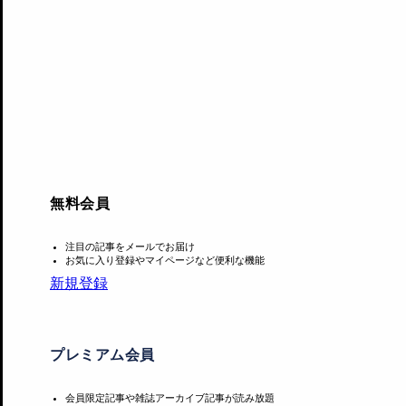
URL：
https://forms.gle/c2HUCXSactziuDuUA
あわせて読みたい
無料会員
注目の記事をメールでお届け
お気に入り登録やマイページなど便利な機能
新規登録
プレミアム会員
会員限定記事や雑誌アーカイブ記事が読み放題