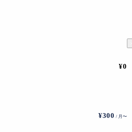
編集部
¥0
のために。韓国の文化政策から学ぶ
2023.8.24
」の制定。実現に向けた座談会（前編）
2022.11.26
」の制定。実現に向けた座談会（後編）
¥300
/ 月〜
2022.11.27