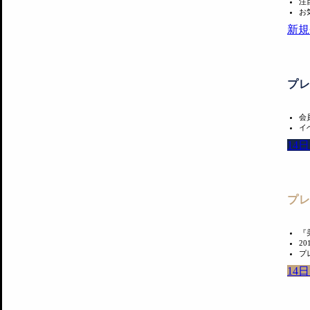
注
お
新規
プ
会
イ
14
プ
『
2
プ
14