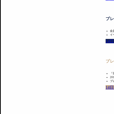
プ
会
イ
14
プ
『
2
プ
14