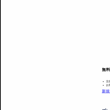
無
注
お
新規