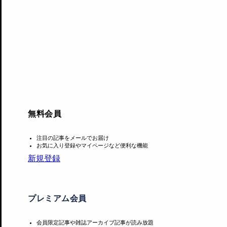
無料会員
「KYOBASHI ART WALL」の最後を締めくくる本
注目の記事をメールでお届け
される。
お気に入り登録やマイページなど便利な機能
新規登録
全4期の出展作家は次のとおり。Vol.1は、有馬莉菜、
コケ
Vol.3は、大竹奨次郎、諏訪葵、戸田沙也加。そしてVol.
プレミアム会員
会期毎に共通点を持つアーティストによる展示が行われ、そ
会員限定記事や雑誌アーカイブ記事が読み放題