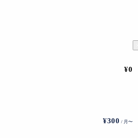
TODA BUILDING 建設時仮囲展示の様子
¥0
入選作品に限らず、アーティストが今見せたいと考える作品が展示
山広樹、加藤立、笹埜八郎、SAKAMOTO ENTERTAINMENT。
¥300
/ 月〜
る機会となる。