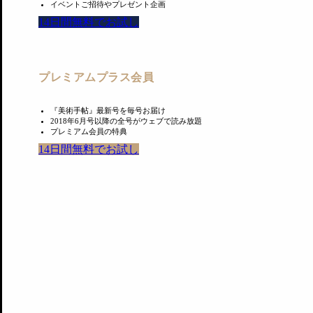
イベントご招待やプレゼント企画
Information
14日間無料でお試し
KYOBASHI ART WALL Group Exhibition
プレミアムプラス会員
会期：Vol.1 2025年7月25日～8月7日
Vol.2 2025年8月26日～9月6日
『美術手帖』最新号を毎号お届け
2018年6月号以降の全号がウェブで読み放題
Vol.3 2025年10月28日～11月8日
プレミアム会員の特典
Vol.4 2026年2月26日～3月11日
14日間無料でお試し
会場：TODA BUILDING 3階 APK ROOM
住所：東京都中央区京橋1-7-1
開館時間：11:00〜19:00（最終日のみ〜17:00）
休館日：日、月