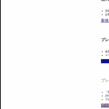
注
お
新規
プ
会
イ
14
プ
『
2
プ
14