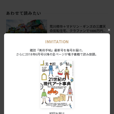
あわせて読みたい
荒川修作＋マドリン・ギンズの三鷹天
命反転住宅、クラファンで1000万円目
指す
NEWS
2021.9.13
INVITATION
雑誌『美術手帖』最新号を毎号お届け。
SCAI THE BATHHOUSEが第3のスペー
さらに2018年6月号以降の全ページが電子書籍で読み放題。
ス「SCAI PIRAMIDE」を六本木にオー
プン。こけら落としは荒川修作展
NEWS
2021.3.19
荒川修作＋マドリン・ギンズの世界に
インスピレーションを得て。舞台作品
『パズル・クリーチャー』が瀬戸内・
NEWS
2019.9.10
豊島で上演
荒川修作+マドリン・ギンズの三鷹天命
反転住宅でテレワークを。オフィス利
初回お届け