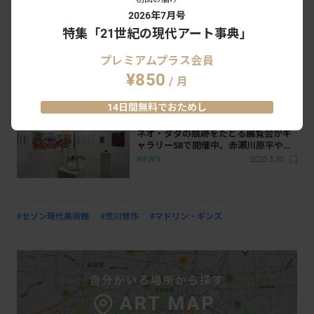
用プランがスタート
NEWS
2021.3.18
2026年7月号
特集「21世紀の現代アート事典」
ネオ・ダダの活動拠点が現代に蘇る。
プレミアムプラス会員
Chim↑Pom卯城竜太らが新たなスペー
¥850
/ 月
ス「White House」をオープン
NEWS
2021.3.17
14日間無料でおためし
ネオ・ダダの痕跡をたどる展覧会がギ
ャラリー58で開催中。赤瀬川原平や風
倉匠、篠原有司男の作品も
NEWS
2020.3.30
#セゾン現代美術館
#荒川修作
#マドリン・ギンズ