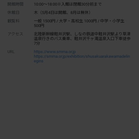
開館時間
10:00～18:00※入館は閉館30分前まで
休館日
木（5月4日は開館、8月は無休）
観覧料
一般 1500円 / 大学・高校生 1000円 / 中学・小学生
500円
アクセス
北陸新幹線軽井沢駅、しなの鉄道中軽井沢駅より草津
温泉行きのバス乗車、軽井沢千ヶ滝温泉入口下車徒歩
7分
URL
https://www.smma.or.jp
https://smma.or.jp/exhibition/shusakuarakawamadelin
egins