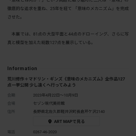
「意味とは何か？」という問題に取り組んだ二人は 「意味」の
徹底的な追求を重ね、25年を経て 「意味のメカニズム」を完成
させた。
本展では、81点の大型平面と44点のドローイング、さらに写
真と模型を加えた総数127点を展示している。
Information
荒川修作＋マドリン・ギンズ《意味のメカニズム》全作品127
点一挙公開 少し遠くへ行ってみよう
会期
2023年4月22日～10月9日
会場
セゾン現代美術館
住所
長野県北佐久郡軽井沢町長倉芹ケ沢2140
ART MAPで見る
電話
0267-46-2020