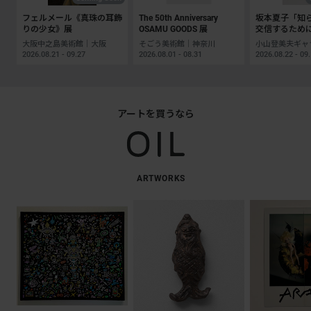
フェルメール《真珠の耳飾
The 50th Anniversary
坂本夏子「知
りの少女》展
OSAMU GOODS 展
交信するため
大阪中之島美術館｜大阪
そごう美術館｜神奈川
2026.08.21 - 09.27
2026.08.01 - 08.31
2026.08.22 - 09
アートを買うなら
ARTWORKS