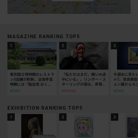
MAGAZINE RANKING TOP5
東京国立博物館のレストラ
「私たちはまだ、戦いの途
今週末に見た
ン3店舗が刷新。法隆寺宝
中にいる」。リンダー・ス
ト7。奈良美
物館には「鮨会席 おく
ターリングが語る、表現と
ョン展から大
乃」がオープン
抵抗の50年
ッティチェリ
NEWS
SPECIAL
NEWS
EXHIBITION RANKING TOP5
Coming Soon