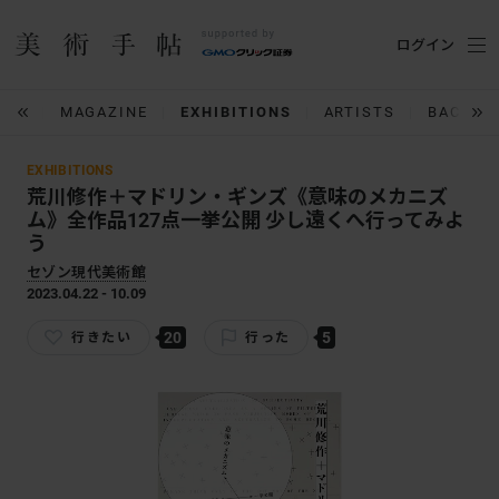
ログイン
IUM
MAGAZINE
EXHIBITIONS
ARTISTS
BACK N
EXHIBITIONS
荒川修作＋マドリン・ギンズ《意味のメカニズ
ム》全作品127点一挙公開 少し遠くへ行ってみよ
う
セゾン現代美術館
2023.04.22 - 10.09
20
5
行きたい
行った