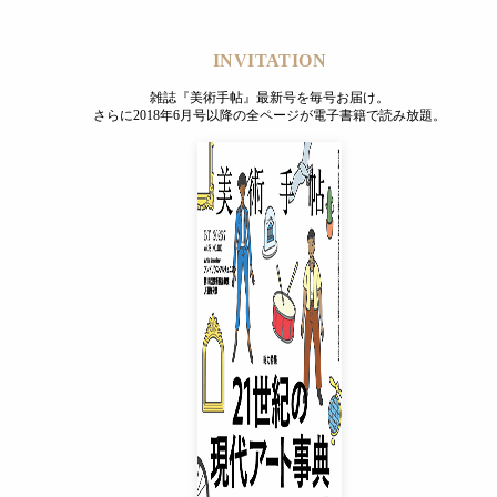
INVITATION
雑誌『美術手帖』最新号を毎号お届け。
さらに2018年6月号以降の全ページが電子書籍で読み放題。
ニア・インスティテュート・オブ・アートを卒業後、ニューヨ
1年には第49回ヴェネチア・ビエンナーレに参加。これまで国
INVITATION
パン人間」だ。91年に日本で初めて行われ、その後、世界各
雑誌『美術手帖』最新号を毎号お届け。
合わせた人々と交流するというもの。ではなぜ折元はパンを身
さらに2018年6月号以降の全ページが電子書籍で読み放題。
もあり、身近なパンの存在は、見る者によって多種多様な解釈