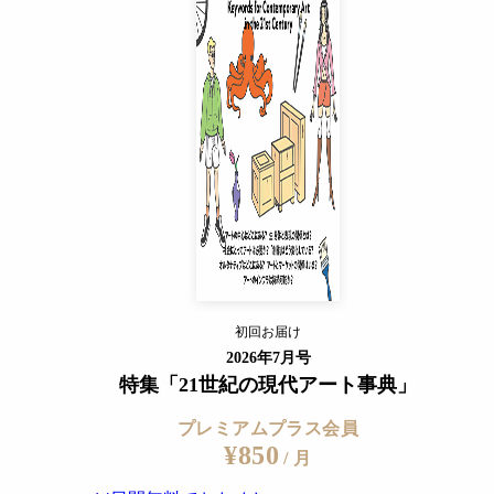
プレミアムプラス会員
¥850
出してきた。
/ 月
14日間無料でおためし
すでに会員の方
ログイン
プレミアムサービスの詳細を見る
初回お届け
ログイン
2026年7月号
特集「21世紀の現代アート事典」
プレミアムプラス会員
¥850
/ 月