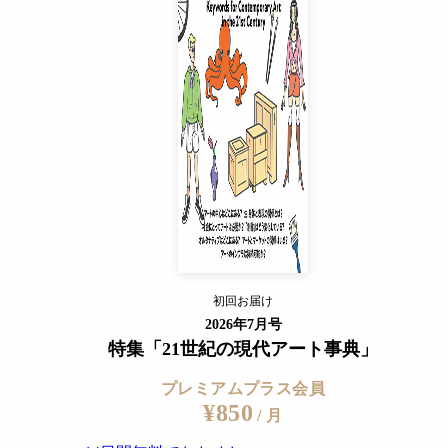
プレミアムプラス会員
¥850
/ 月
14日間無料でおためし
すでに会員の方
ログイン
プレミアムサービスの詳細を見る
初回お届け
ログイン
2026年7月号
特集「21世紀の現代アート事典」
プレミアムプラス会員
¥850
発表してきた小柴は、「女性アーティストとしか仕事しない
/ 月