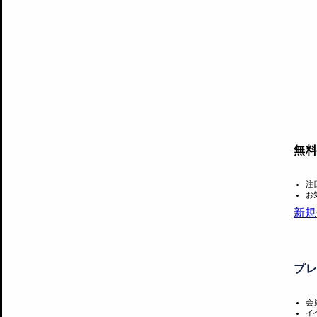
無
注
お
新規
プ
会
イ