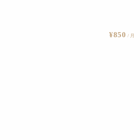
をダウンロードしよう
2020.4.15
の作品画像がダウンロード可能
¥850
/ 月
2021.2.22
。北斎の『富嶽百景』や『北斎漫画』も
2020.5.5
Iを公開
2018.10.31
ジタルデータが自由利用可に
2020.3.1
へ。フランスでは初の試み
2020.2.1