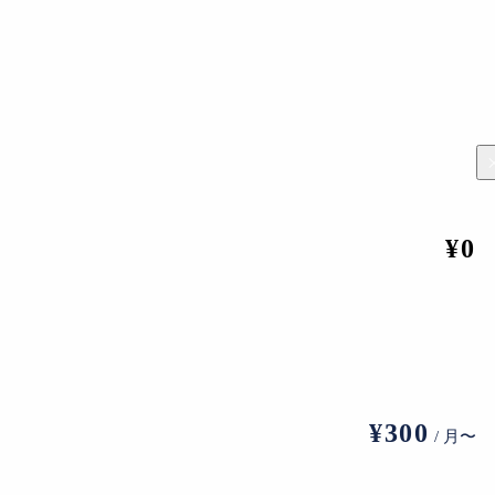
イメージビューア
¥0
物館
などが膨大なデータを公開。日本においてには、
愛知県美
編集部
¥300
/ 月〜