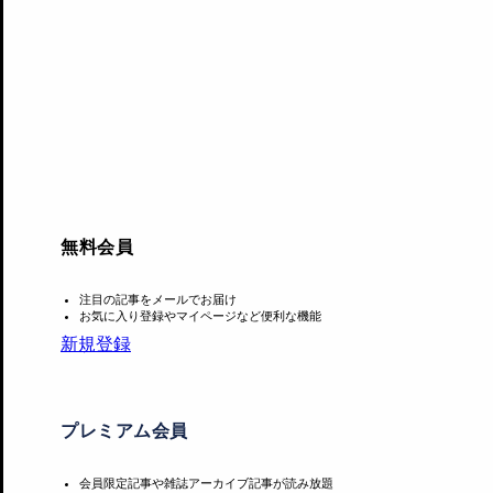
無料会員
こうした所蔵作品のオープンデータ公開は海外が先行して
注目の記事をメールでお届け
お気に入り登録やマイページなど便利な機能
術館
などが取り組みを行っている。
新規登録
プレミアム会員
あわせて読みたい
会員限定記事や雑誌アーカイブ記事が読み放題