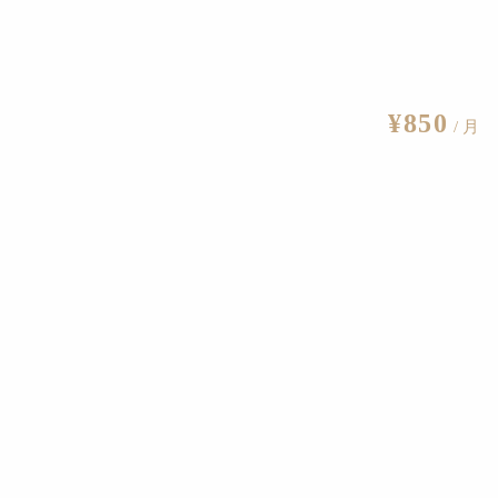
¥850
/ 月
新博物館1階のイメージ
豊田市の歴史や自然、人々の暮らしについて、所蔵資料のほか
化・産業をテーマとした展覧会や巡回展を実施。そして230平
要文化財の展示にも対応している。