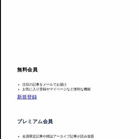
この博物館のコンセプトは「みんなでつくりつづける博物館
リアでその成果を発表。「縁日」のようなにぎわいをつくり
無料会員
注目の記事をメールでお届け
お気に入り登録やマイページなど便利な機能
新規登録
プレミアム会員
会員限定記事や雑誌アーカイブ記事が読み放題