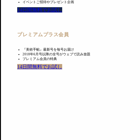
イベントご招待やプレゼント企画
14日間無料でお試し
プレミアムプラス会員
『美術手帖』最新号を毎号お届け
2018年6月号以降の全号がウェブで読み放題
プレミアム会員の特典
14日間無料でお試し
2階には「常設展示室」「企画展示室」「コレクション展示
ジオラマや映像で紹介。目玉となるのは高さ7.8メートルの
米の「コレクション展示室」は、作品保護にとくに配慮した