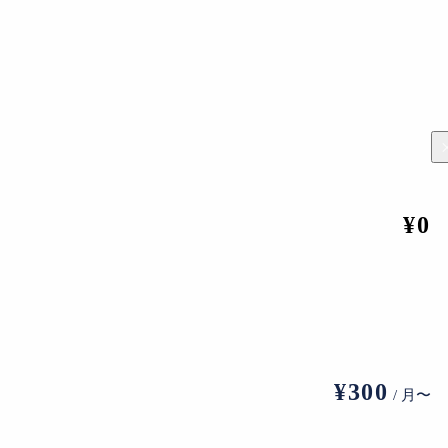
新博物館のエントランスのイメージ
わる調査・収集活動の様々な取り組みを実施し、1階の交流エ
¥0
¥300
/ 月〜