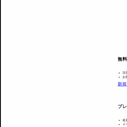
無
注
お
新規
プ
会
イ