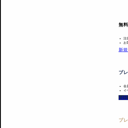
無
注
お
新規
プ
会
イ
14
プ