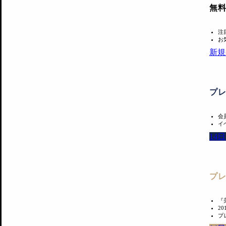
無
注
お
新規
プ
会
イ
14
プ
『
2
プ