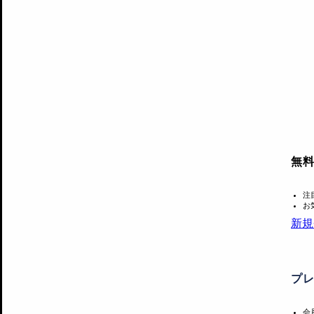
無
注
お
新規
プ
会