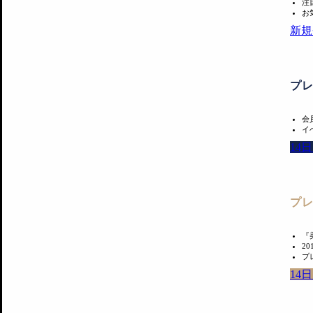
注
お
新規
プ
会
イ
14
プ
『
2
プ
14