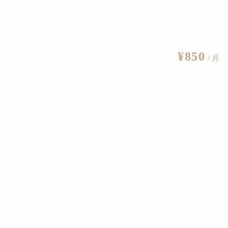
（東京）、
小山登美夫ギャラリー
（東京）、
MEM
（東京）、
PACE WILLING N DEALING（ソウル）、
The Third Gallery
¥850
/ 月
FERENCE」の創設者。ソウル・フォト・フェスティバル
24年、T3 PHOTO ASIAのフェアディレクターに就任。