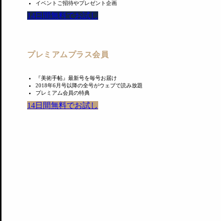
イベントご招待やプレゼント企画
Yumiko Chiba Associates
（東京）、
タカ・イシイギャラリー
14日間無料でお試し
PGI
（東京）、
POETIC SCAPE
（東京）、Primary Practice
Aya
（大阪）、GALLERY YEH（ソウル）、
ZEN FOTO GAL
プレミアムプラス会員
『美術手帖』最新号を毎号お届け
2018年6月号以降の全号がウェブで読み放題
プレミアム会員の特典
14日間無料でお試し
Profile
Kim Jeong Eun
1978年、韓国ソウル生まれ。『IANNBOOKS』の発行人、ア
（2010）、大邱・フォト・ビエンナーレ（2012）、リファレンス