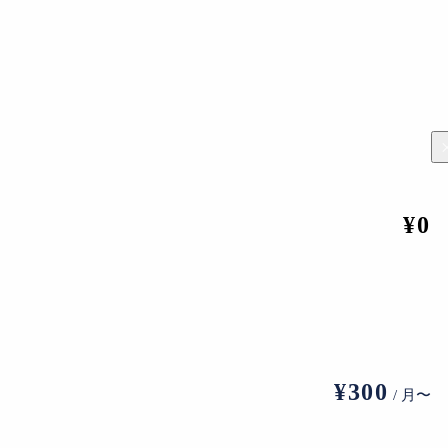
¥0
キム・ジョウウン（左）と高橋朗
¥300
/ 月〜