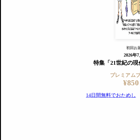
『美術手帖』最新号を毎号お届け
ログ
2018年6月号以降の全号がウェブで
プレミアム会員の特典
14日間無料でお試し
プレミアムサービ
初回お
ログイ
2026年
特集「21世紀の
プレミアム
¥850
14日間無料でおためし