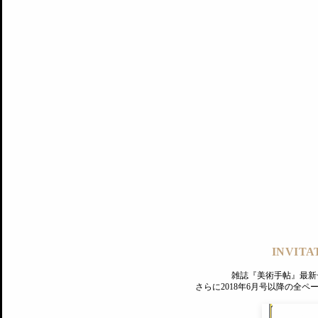
記事にもどる
編集部
INVITA
PREMIUM
ログイン
雑誌『美術手帖』最新
さらに2018年6月号以降の全
MAGAZINE
美術手帖ID会員登録
EXHIBITIONS
プレミアム会員登録