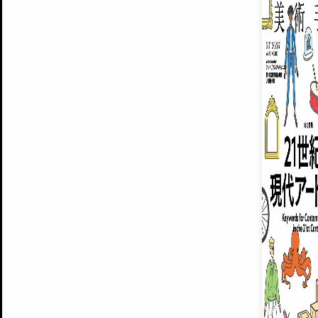
ARTISTS
美術手帖について
MUSEUMS / GALLERIES
運営からのお知らせ
無料会員
BACK NUMBER
よくある質問
®
ART WIKI
注目の記事をメールでお届け
お気に入り登録やマイページなど便
広告掲載について
スタッフ募集
個人情報保護方針
運営会社
お問い合わせ
新規登録
利用規約
INVITA
プレミアム会員
雑誌『美術手帖』最新
さらに2018年6月号以降の全
会員限定記事や雑誌アーカイブ記事
プレミアム
イベントご招待やプレゼント企画
¥850
14日間無料でお試し
© Culture Convenience Club Co.,Ltd. All Rights Reserved.
美術手帖はアートのポータルサイトです。当サイトの情報は編集部まで寄せられた情報に
14日間無料でおためし
基づいています。
プレミアムプラス会員
すでに会