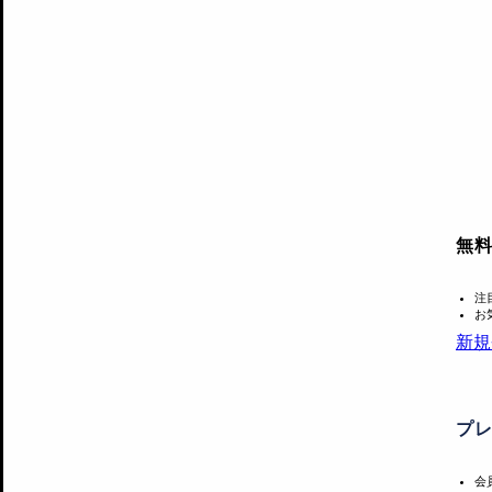
無
注
お
新規
プ
会