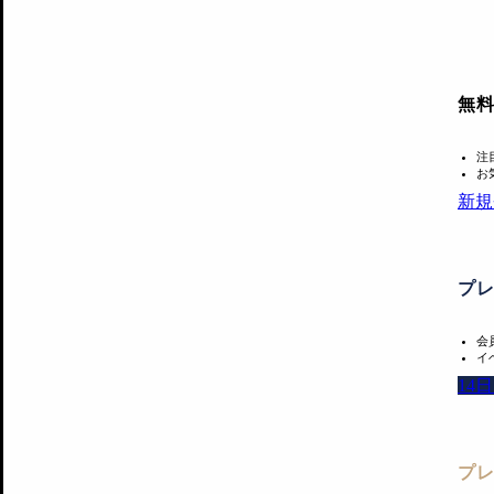
無
注
お
新規
プ
会
イ
14
プ