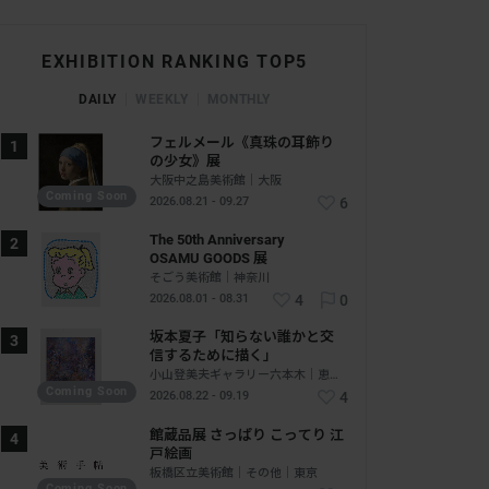
EXHIBITION RANKING TOP5
DAILY
WEEKLY
MONTHLY
フェルメール《真珠の耳飾り
の少女》展
大阪中之島美術館｜大阪
Coming Soon
2026.08.21 - 09.27
6
The 50th Anniversary
OSAMU GOODS 展
そごう美術館｜神奈川
2026.08.01 - 08.31
4
0
坂本夏子「知らない誰かと交
信するために描く」
小山登美夫ギャラリー六本木｜恵比寿 - 六本木｜東京
Coming Soon
2026.08.22 - 09.19
4
館蔵品展 さっぱり こってり 江
戸絵画
板橋区立美術館｜その他｜東京
Coming Soon