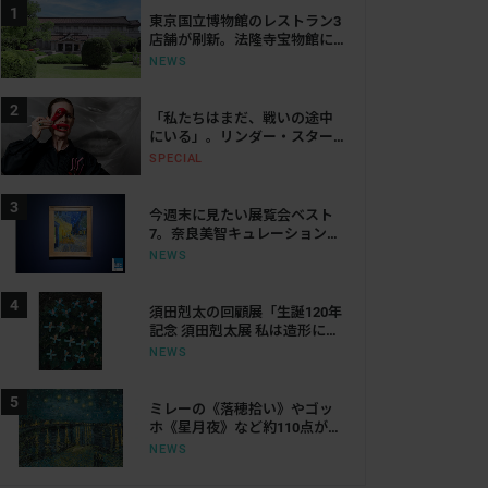
東京国立博物館のレストラン3
店舗が刷新。法隆寺宝物館に
は「鮨会席 おく乃」がオープ
NEWS
ン
「私たちはまだ、戦いの途中
にいる」。リンダー・スター
リングが語る、表現と抵抗の
SPECIAL
50年
今週末に見たい展覧会ベスト
7。奈良美智キュレーション展
から大ゴッホ展、ボッティチ
NEWS
ェリまで
須田剋太の回顧展「生誕120年
記念 須田剋太展 私は造形にな
りたい！」。大阪の江之子島
NEWS
文化芸術創造センターで開催
ミレーの《落穂拾い》やゴッ
ホ《星月夜》など約110点が集
結。東京都美術館で「オルセ
NEWS
ー美術館所蔵 いまを生きる
歓び」が開催へ