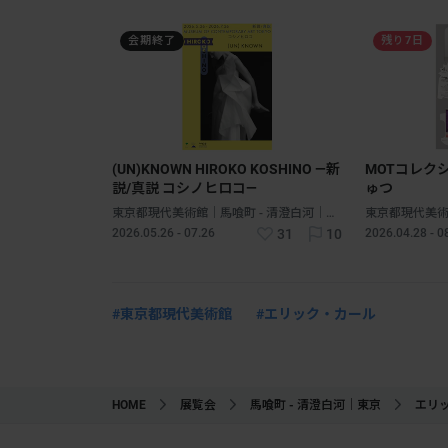
会期終了
残り7日
(UN)KNOWN HIROKO KOSHINO ―新
MOTコレク
説/真説 コシノヒロコ―
ゅつ
東京都現代美術館｜馬喰町 - 清澄白河｜東京
2026.05.26 - 07.26
31
10
2026.04.28 - 0
#東京都現代美術館
#エリック・カール
HOME
展覧会
馬喰町 - 清澄白河｜東京
エリ