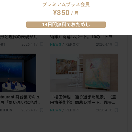
プレミアムプラス会員
¥850
/ 月
14日間無料でおためし
 養老渓谷」開幕レポー
「ためして、みる展」（滋賀県立美
地形と現代の表現が共鳴
術館）開幕レポート。10の「トラ
の新体験
イ」から新たな鑑賞体験を提案
ORT
2026.4.17
NEWS
/
REPORT
2026.4.19
Restaurant 舞台裏でキュ
「櫃田伸也－通り過ぎた風景」（豊
個展「あいまいな地球に
田市美術館）開幕レポート。風景を
開催中。人類の食の歴史
描くとはどういうことなのか
BITION
2026.4.17
NEWS
/
REPORT
2026.4.16
ス料理体験も