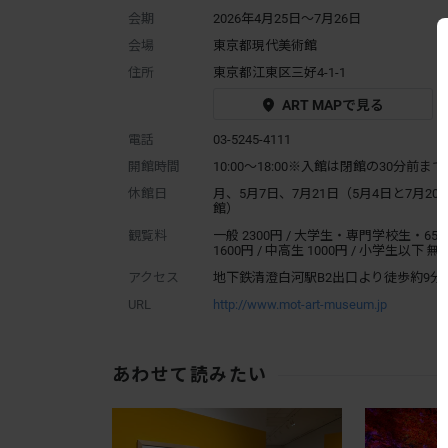
会期
2026年4月25日～7月26日
会場
東京都現代美術館
住所
東京都江東区三好4-1-1
ART MAPで見る
電話
03-5245-4111
開館時間
10:00～18:00※入館は閉館の30分前まで
休館日
月、5月7日、7月21日（5月4日と7月20
館）
観覧料
一般 2300円 / 大学生・専門学校生・65
1600円 / 中高生 1000円 / 小学生以下 無
アクセス
地下鉄清澄白河駅B2出口より徒歩約9分
URL
http://www.mot-art-museum.jp
あわせて読みたい