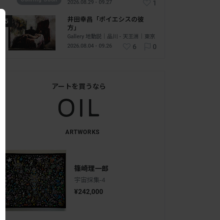
2026.08.29 - 09.27
1
井田幸昌「ポイエシスの彼
方」
Gallery 地動説｜品川 - 天王洲｜東京
2026.08.04 - 09.26
6
0
アートを買うなら
ARTWORKS
篠崎理一郎
宇宙採集-4
¥242,000