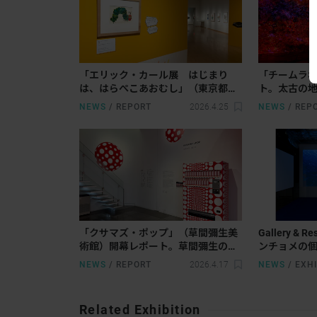
「エリック・カール展 はじまり
「チームラボ
は、はらぺこあおむし」（東京都現
ト。太古の
代美術館）開幕レポート。絵本の枠
する春の夜
NEWS
/
REPORT
2026.4.25
NEWS
/
REP
を超えた一人の表現者としての創作
の軌跡
「クサマズ・ポップ」（草間彌生美
Gallery & 
術館）開幕レポート。草間彌生の
ンチョメの
「ポップ」を再考する
花束を」が
NEWS
/
REPORT
2026.4.17
NEWS
/
EXHI
を辿るコー
Related Exhibition