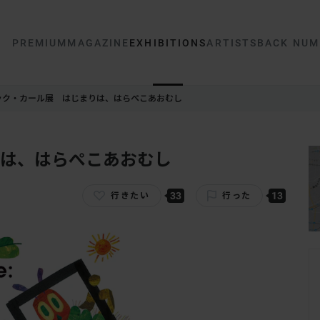
PREMIUM
MAGAZINE
EXHIBITIONS
ARTISTS
BACK NUM
ック・カール展 はじまりは、はらぺこあおむし
は、はらぺこあおむし
33
13
行きたい
行った