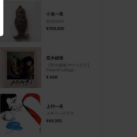
小池一馬
BC260329
¥308,000
荒木経惟
【荒木経惟/サイン入り】
Polaroid collage
¥ ASK
上村一夫
メモリーグラス
¥69,300