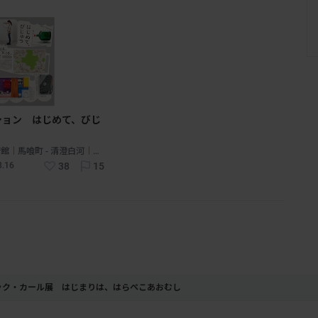
ション はじめて、びじ
東京都現代美術館｜馬喰町 - 清澄白河｜東京
8.16
38
15
ック・カール展 はじまりは、はらぺこあおむし