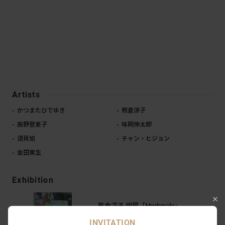
Artists
かつまたひでゆき
熊倉涼子
辰野登恵子
味岡伸太郎
須貝旭
チャン・ヒジョン
金田実生
Exhibition
熊倉涼子 個展「Merkmale」
RED AND BLUE GALLERY｜丸の内 - 銀座｜東京
INVITATION
2022.03.11 - 04.02
10
0