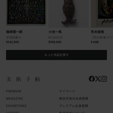
篠崎理一郎
小池一馬
荒木経惟
宇宙採集-4
BC260329
¥242,000
¥308,000
¥ ASK
もっと作品を探す
PREMIUM
マイページ
MAGAZINE
美術手帖ID会員登録
EXHIBITIONS
プレミアム会員登録