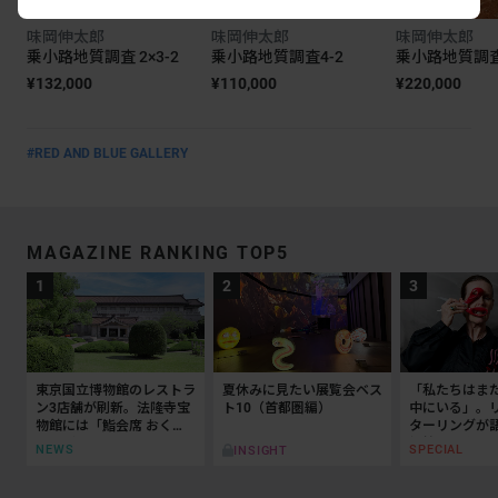
味岡伸太郎
味岡伸太郎
味岡伸太郎
乗小路地質調査 2×3-2
乗小路地質調査4-2
乗小路地質調査
¥132,000
¥110,000
¥220,000
#RED AND BLUE GALLERY
MAGAZINE RANKING TOP5
東京国立博物館のレストラ
夏休みに見たい展覧会ベス
「私たちはま
ン3店舗が刷新。法隆寺宝
ト10（首都圏編）
中にいる」。
物館には「鮨会席 おく
ターリングが
乃」がオープン
抵抗の50年
NEWS
SPECIAL
INSIGHT