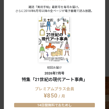
会期終了
雑誌『美術手帖』最新号を毎号お届け。
さらに2018年6月号以降の全ページが電子書籍で読み放題。
島 州⼀ 追悼展「Tracing-Shirt」
RED AND BLUE GALLERY｜丸の内 - 銀座｜東京
2021.06.21 - 07.24, 2021.07.06 - 07.24
5
0
会期終了
辰野登恵子「COLORS」
RED AND BLUE GALLERY｜丸の内 - 銀座｜東京
2019.01.08 - 01.26
0
0
会期終了
初回お届け
RED AND BLUE GALLERY
のOILページ
2026年7月号
特集「21世紀の現代アート事典」
プレミアムプラス会員
¥850
/ 月
14日間無料でおためし