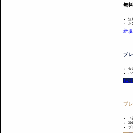
無
注
お
新規
プ
会
イ
14
プ
『
2
プ