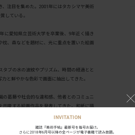
、注目を集めた。2001年にはタカシマヤ美術
受賞している。
86年に愛知県立芸術大学を卒業後、9年近く描き
や枕、森などを題材に、光に重点を置いた絵画
バスタブの水の波紋やプリズム、時間の経過とと
写力と鮮やかな色彩で画面に抽出してきた。
意識の葛藤や社会的な違和感、他者とのコミュニ
を示唆する絵画作品を発表してきた。和紙に描
よる彩色を特徴とする。
INVITATION
雑誌『美術手帖』最新号を毎号お届け。
さらに2018年6月号以降の全ページが電子書籍で読み放題。
0年に発表した木彫彩色の「ANIMALS」で、動