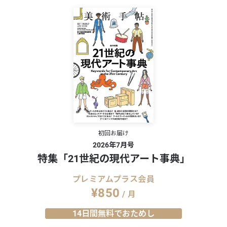
体性を取り入れた彫刻表現を展開してきた。
ラージュのような遠近感で描いた作品など新作
椅子を描いたペインティングなど、内的世界を
《Windy Forest》シリーズから新作を発
沢は、複数の種が混合した動物であるキメラの
初回お届け
2026年7月号
特集「21世紀の現代アート事典」
沢厚彦
プレミアムプラス会員
¥850
/ 月
14日間無料でおためし