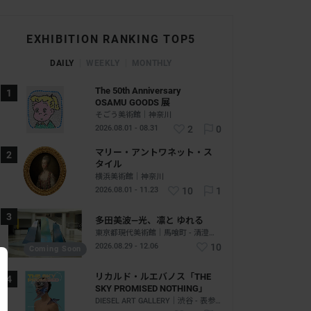
EXHIBITION RANKING TOP5
DAILY
WEEKLY
MONTHLY
The 50th Anniversary
OSAMU GOODS 展
そごう美術館｜神奈川
2026.08.01 - 08.31
2
0
マリー・アントワネット・ス
タイル
横浜美術館｜神奈川
2026.08.01 - 11.23
10
1
多田美波―光、凛と ゆれる
東京都現代美術館｜馬喰町 - 清澄白河｜東京
2026.08.29 - 12.06
10
Coming Soon
リカルド・ルエバノス「THE
SKY PROMISED NOTHING」
DIESEL ART GALLERY｜渋谷 - 表参道｜東京