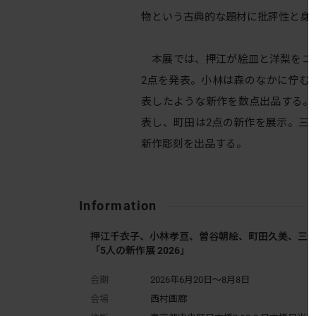
物という古典的な題材に批評性と身
本展では、押江が絵皿と洋梨をコ
2点を発表。小林は森のなかに佇む
表したような新作を数点出品する。曽谷は
表し、町田は2点の新作を展示。三
新作彫刻を出品する。
Information
押江千衣子、小林孝亘、曽谷朝絵、町田久美、三
「5人の新作展 2026」
会期
2026年6月20日～8月8日
会場
西村画廊