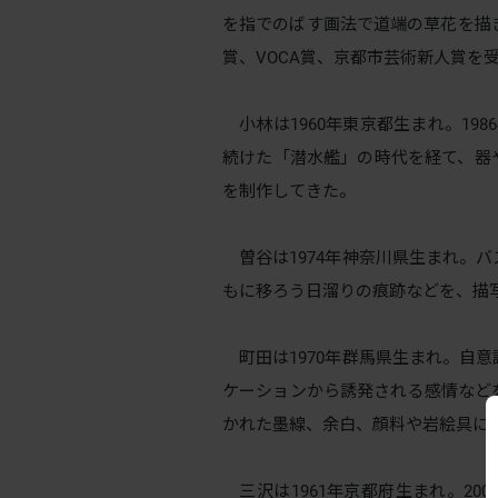
を指でのばす画法で道端の草花を描き
賞、VOCA賞、京都市芸術新人賞を
小林は1960年東京都生まれ。19
続けた「潜水艦」の時代を経て、器
を制作してきた。
曽谷は1974年神奈川県生まれ。
もに移ろう日溜りの痕跡などを、描
町田は1970年群馬県生まれ。自
ケーションから誘発される感情など
かれた墨線、余白、顔料や岩絵具に
三沢は1961年京都府生まれ。200