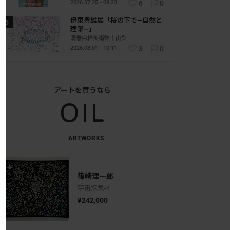
2026.07.25 - 09.23
6
0
伊東豊雄展「桜の下で―自然と
建築―」
清春白樺美術館｜山梨
2026.08.01 - 10.11
3
0
アートを買うなら
ARTWORKS
篠崎理一郎
宇宙採集-4
¥242,000