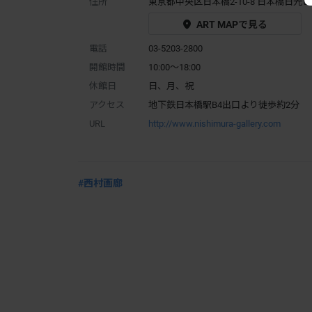
住所
東京都中央区日本橋2-10-8 日本橋日光ビ
ART MAPで見る
電話
03-5203-2800
開館時間
10:00～18:00
休館日
日、月、祝
アクセス
地下鉄日本橋駅B4出口より徒歩約2分
URL
http://www.nishimura-gallery.com
#西村画廊