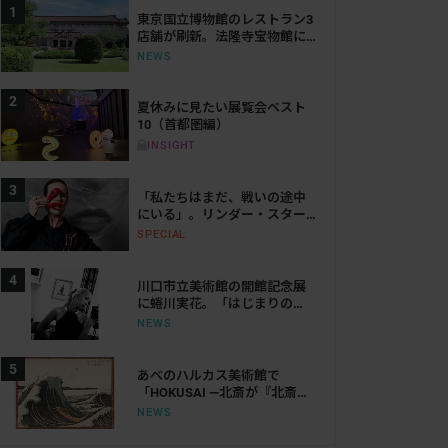
東京国立博物館のレストラン3
店舗が刷新。法隆寺宝物館に
は「鮨会席 おく乃」がオープ
NEWS
ン
夏休みに見たい展覧会ベスト
10（首都圏編）
INSIGHT
「私たちはまだ、戦いの途中
にいる」。リンダー・スター
リングが語る、表現と抵抗の
SPECIAL
50年
川口市立美術館の開館記念展
に蜷川実花。「はじまりの
光」で創作の原点をたどる
NEWS
あべのハルカス美術館で
「HOKUSAI ―北斎が『北斎』
だった時代―」が来年開催。
NEWS
「北斎」を名乗った時代の活
躍にせまる