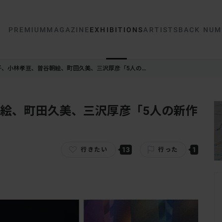
PREMIUM
MAGAZINE
EXHIBITIONS
ARTISTS
BACK NUM
子、小林孝亘、曽谷朝絵、町田久美、三沢厚彦「5人の…
絵、町田久美、三沢厚彦「5人の新作
13
1
行きたい
行った