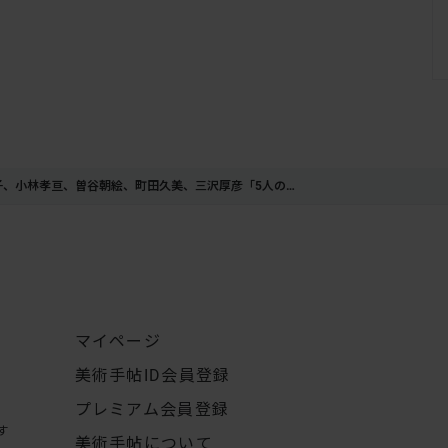
子、小林孝亘、曽谷朝絵、町田久美、三沢厚彦「5人の…
マイページ
美術手帖ID会員登録
プレミアム会員登録
す
美術手帖について