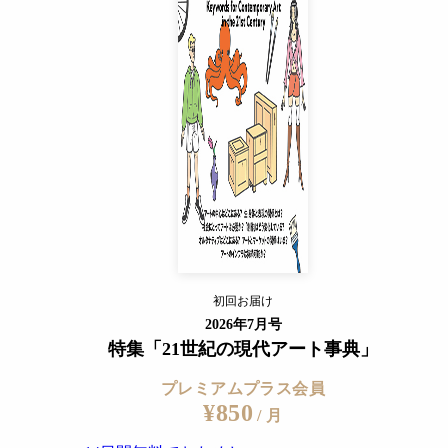
プレミアムプラス会員
¥850
/ 月
14日間無料でおためし
すでに会員の方
ログイン
プレミアムサービスの詳細を見る
初回お届け
ログイン
2026年7月号
特集「21世紀の現代アート事典」
プレミアムプラス会員
¥850
/ 月