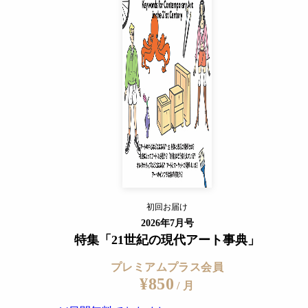
プレミアムプラス会員
¥850
/ 月
14日間無料でおためし
すでに会員の方
ログイン
プレミアムサービスの詳細を見る
初回お届け
ログイン
2026年7月号
特集「21世紀の現代アート事典」
プレミアムプラス会員
¥850
/ 月