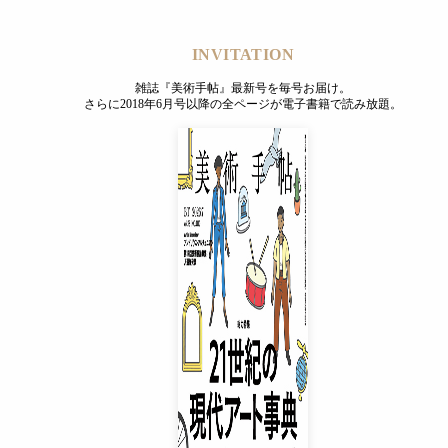
INVITATION
雑誌『美術手帖』最新号を毎号お届け。
さらに2018年6月号以降の全ページが電子書籍で読み放題。
もとめて」では、幕末〜明治の美術が紹介される。江戸後期か
。
が夢中になって楽しんだ様々な表現が紹介される。曾我蕭白《
に身を投げた中国・楚の詩人、屈原の姿が重ねられており、複
INVITATION
雑誌『美術手帖』最新号を毎号お届け。
さらに2018年6月号以降の全ページが電子書籍で読み放題。