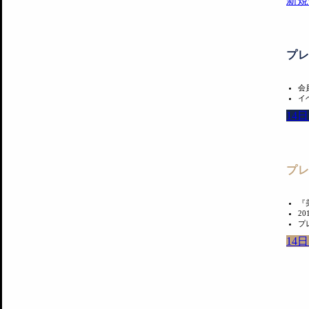
新規
プ
会
イ
14
プ
『
2
プ
14