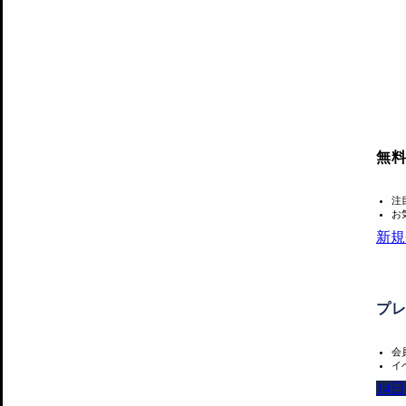
無
注
お
新規
プ
会
イ
14