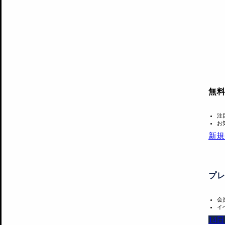
無
注
お
新規
プ
会
イ
14