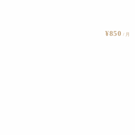
¥850
/ 月
バンクシーが7月に発表した作品の一部