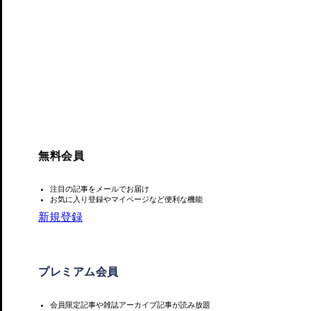
無料会員
描かれた場所は、バンクシーの地元であるブリストルと推測
注目の記事をメールでお届け
お気に入り登録やマイページなど便利な機能
傾斜を活かすことで、くしゃみで家が傾いたような演出が可
新規登録
これが新型コロナウイルスに関連したものかどうかは定かで
たことも記憶に新しい。
プレミアム会員
会員限定記事や雑誌アーカイブ記事が読み放題