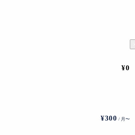
バンクシーの新作
¥0
作品の舞台ももともと急坂に沿って家が立ち並んでいる。その
下鉄車両内にラットがくしゃみをして飛沫を飛ばす様子を描い
¥300
/ 月〜