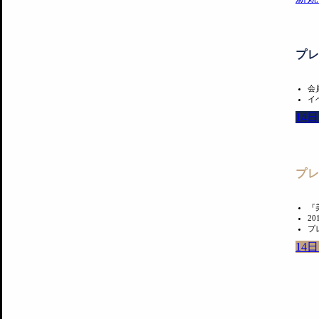
プ
会
イ
14
プ
『
2
プ
14