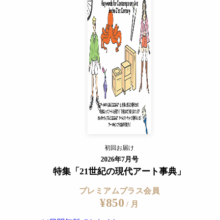
プレミアムプラス会員
¥850
/ 月
14日間無料でおためし
すでに会員の方
ログイン
やな
」をテーマに取り組んできた写真シリーズ「女神と男神が桃の木
、美術・機械工学・舞台芸術が交差する実験的なライブパフォ
プレミアムサービスの詳細を見る
初回お届け
ログイン
香川高等専門学校、群馬工業高等専門学校、福島県立福島工業
2026年7月号
演じる前人未踏の展示空間に出現する。
特集「21世紀の現代アート事典」
プレミアムプラス会員
¥850
/ 月