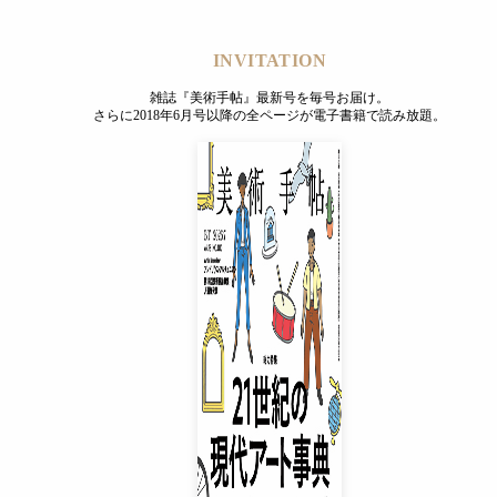
に新興芸術運動の胎動を描いた『1924』（「Tokyo-Berli
INVITATION
外劇『日輪の翼』（原作＝中上健次）で、多くの人々に感動を
雑誌『美術手帖』最新号を毎号お届け。
さらに2018年6月号以降の全ページが電子書籍で読み放題。
、現在高松市美術館で開催されている（〜3月24日）。本展は
INVITATION
雑誌『美術手帖』最新号を毎号お届け。
さらに2018年6月号以降の全ページが電子書籍で読み放題。