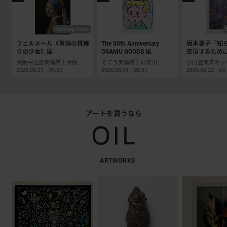
Coming Soon
フェルメール《真珠の耳飾
The 50th Anniversary
坂本夏子「知
りの少女》展
OSAMU GOODS 展
交信するため
大阪中之島美術館｜大阪
そごう美術館｜神奈川
2026.08.21 - 09.27
2026.08.01 - 08.31
2026.08.22 - 09
アートを買うなら
ARTWORKS