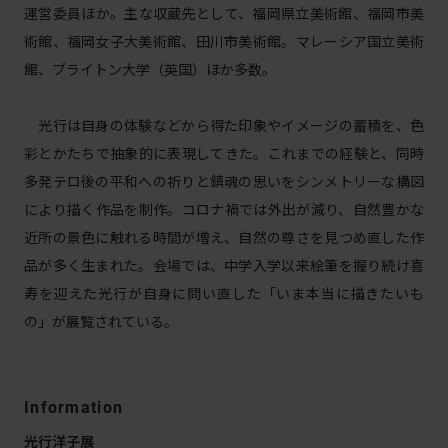
運営委員ほか。主な収蔵先として、福岡県立美術館、福岡市美
術館、福岡女子大美術館、田川市美術館。マレーシア国立美術
館、ブライトン大学（英国）ほか多数。
光行は自身の体験などから得た印象やイメージの蓄積を、色
彩とかたちで抽象的に表現してきた。これまでの経験と、同時
多発テロ後の平和への祈りと鎮魂の思いをシンメトリーな構図
により描く作品を制作。コロナ禍では外出が減り、自然豊かな
近所の景色に触れる時間が増え、自然の尊さを見つめ直した作
品が多く生まれた。会場では、中学入学以来絵筆を握り続け喜
寿を迎えた光行が自身に問い直した「いま本当に描きたいも
の」が展覧されている。
Information
光行洋子展