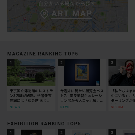
MAGAZINE RANKING TOP5
東京国立博物館のレストラ
今週末に見たい展覧会ベス
「私たちはま
ン3店舗が刷新。法隆寺宝
ト7。奈良美智キュレーシ
中にいる」。
物館には「鮨会席 おく
ョン展から大ゴッホ展、ボ
ターリングが
乃」がオープン
ッティチェリまで
抵抗の50年
NEWS
NEWS
SPECIAL
EXHIBITION RANKING TOP5