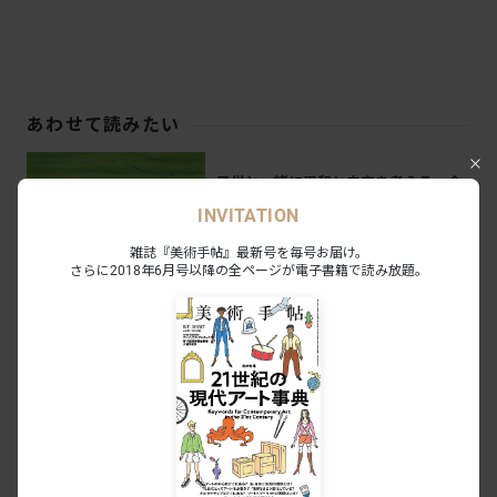
あわせて読みたい
子供と一緒に平和と未来を考える。企
画展「43人が描く空想未来漫画『2100
INVITATION
年8月15日』」が平和祈念展示資料館
NEWS
2023.7.23
で開催中
雑誌『美術手帖』最新号を毎号お届け。
さらに2018年6月号以降の全ページが電子書籍で読み放題。
蔡國強が福島・いわきで見せた白天花
火《満天の桜が咲く日》。 亡き人々へ
の鎮魂と自然への畏敬の念を胸に
SPECIAL
2023.6.26
《平和の少女像》など「不自由展」出
品作、名古屋市内で有志が再展示へ
NEWS
2021.5.27