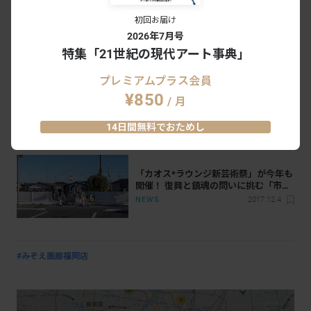
初回お届け
ニューヨークから届いた、作品にある
2026年7月号
メッセージと平和への願い オノ・ヨー
コ インタビュー Part2 （2011年9月
特集「21世紀の現代アート事典」
SERIES
2021.1.26
号）
プレミアムプラス会員
¥850
21世紀の入り口に、平和のメッセンジ
/ 月
ャーが語ったこと。オノ・ヨーコイン
タビュー（2003年11月号）
SERIES
2020.12.21
14日間無料でおためし
「カオス*ラウンジ新芸術祭」が今年も
開催！ 復興と鎮魂の問いに挑む「市街
劇」の集大成
NEWS
2017.12.4
#みぞえ画廊福岡店