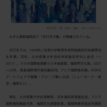
光行洋子 雫 2024 油彩 162.1 × 227.7 cm
みぞえ画廊福岡店で「光行洋子展」が開催されている。
光行洋子は、1969年に佐賀大学教育学部特設美術科絵画専攻
を卒業。同年、九州産業大学芸術学部美術学科に赴任（〜
2017）。マカオ国際絵画展マカオ絵画賞。福岡市文化賞。2021
～23年、青島国際現代美術展招待。アジア国際美術展。内外の
アートフェアや個展・グループ展に出品（ニューヨーク・東
京・福岡など）。
現在、九州産業大学名誉教授、日本美術家連盟会員。アジア
国際美術展副代表、福岡文化連盟理事。福岡県美術協会洋画部