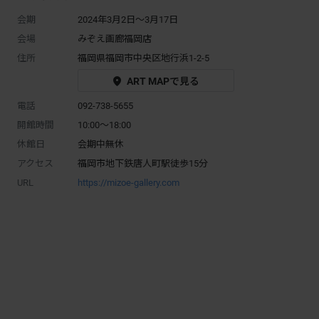
会期
2024年3月2日～3月17日
会場
みぞえ画廊福岡店
住所
福岡県福岡市中央区地行浜1-2-5
ART MAPで見る
電話
092-738-5655
開館時間
10:00～18:00
休館日
会期中無休
アクセス
福岡市地下鉄唐人町駅徒歩15分
URL
https://mizoe-gallery.com