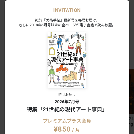
MAKI 天王洲｜品川 - 天王洲｜東京
2026.03.07 - 04.18
0
0
INVITATION
会期終了
雑誌『美術手帖』最新号を毎号お届け。
さらに2018年6月号以降の全ページが電子書籍で読み放題。
ミヤ・アンドウ「七十二候 雲相」
MAKI 天王洲｜品川 - 天王洲｜東京
2026.01.24 - 02.28
6
0
会期終了
MAKI 天王洲
のOILページ
初回お届け
2026年7月号
特集「21世紀の現代アート事典」
キーラン・ブレナン・ヒントン
キーラン・ブレナン・ヒントン
プレミアムプラス会員
Overcast Interior
Kitchen in Spring
¥850
/ 月
¥ ASK
¥ ASK
¥ ASK