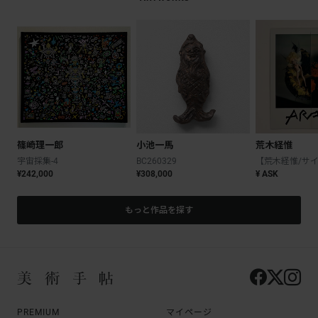
篠崎理一郎
小池一馬
荒木経惟
宇宙採集-4
BC260329
¥242,000
¥308,000
¥ ASK
もっと作品を探す
PREMIUM
マイページ