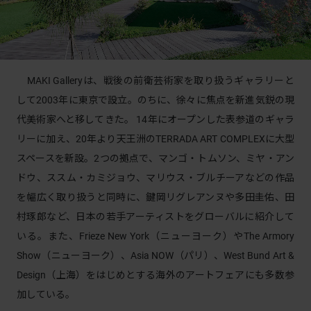
MAKI Galleryは、戦後の前衛芸術家を取り扱うギャラリーと
して2003年に東京で設立。のちに、徐々に焦点を新進気鋭の現
代美術家へと移してきた。 14年にオープンした表参道のギャラ
リーに加え、20年より天王洲のTERRADA ART COMPLEXに大型
スペースを新設。2つの拠点で、マンゴ・トムソン、ミヤ・アン
ドウ、ススム・カミジョウ、マリウス・ブルチーアなどの作品
を幅広く取り扱うと同時に、鍵岡リグレアンヌや多田圭佑、田
村琢郎など、日本の若手アーティストをグローバルに紹介して
いる。また、Frieze New York（ニューヨーク）やThe Armory
Show（ニューヨーク）、Asia NOW（パリ）、West Bund Art &
Design（上海）をはじめとする海外のアートフェアにも多数参
加している。