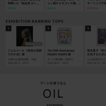
物館には「鮨会席 おく
ョン展から大ゴッホ展、ボ
ターリングが
乃」がオープン
ッティチェリまで
抵抗の50年
NEWS
NEWS
SPECIAL
EXHIBITION RANKING TOP5
Coming Soon
フェルメール《真珠の耳飾
The 50th Anniversary
坂本夏子「知
りの少女》展
OSAMU GOODS 展
交信するため
大阪中之島美術館｜大阪
そごう美術館｜神奈川
2026.08.21 - 09.27
2026.08.01 - 08.31
2026.08.22 - 09
アートを買うなら
ARTWORKS