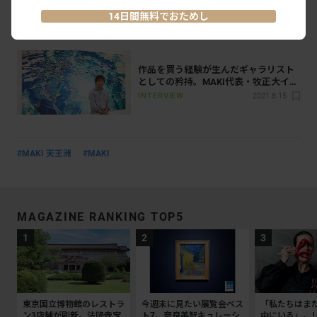
14日間無料でおためし
あわせて読みたい
作品を買う経験が生んだギャラリスト
としての矜持。MAKI代表・牧正大イン
タビュー
INTERVIEW
2021.8.15
#MAKI 天王洲
#MAKI
MAGAZINE RANKING TOP5
東京国立博物館のレストラ
今週末に見たい展覧会ベス
「私たちはま
ン3店舗が刷新。法隆寺宝
ト7。奈良美智キュレーシ
中にいる」。